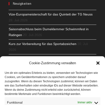
Neuigkeiten
Vize-Europameisterschaft für das Quintett der TG Neuss
28. Juli 2026
Saisonabschluss beim Dumeklemmer Schwimmfest in
Ratingen
20. Juli 2026
Kurs zur Vorbereitung für das Sportabzeichen
20. Juli
2026
Mit Teamgeist und Spaß – 2. Runde KidsCup
17. Juli 2026
Cookie-Zustimmung verwalten
TG Parkplatz
16. Juli 2026
Um dir ein optimales Erlebnis zu bieten, verwenden wir Technologien wie
Cookies, um Geräteinformationen zu speichern und/oder darauf
Veranstaltungen
zuzugreifen. Wenn du diesen Technologien zustimmst, können wir Daten
wie das Surfverhalten oder eindeutige IDs auf dieser Website verarbeiten.
Wenn du deine Zustimmung nicht erteilst oder zurückziehst, können
Höffner Run
bestimmte Merkmale und Funktionen beeinträchtigt werden.
Schnuppertag
Funktional
Immer aktiv