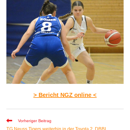
> Bericht NGZ online <
Weitere
Vorheriger Beitrag
Artikel
TG Neuss Tigers weiterhin in der Toyota 2. DBBL