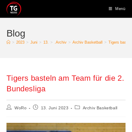
Zum
Menü
Inhalt
springen
Blog
>
2023
>
Juni
>
13.
>
.Archiv
>
Archiv Basketball
>
Tigers bastel
Tigers basteln am Team für die 2.
Bundesliga
Beitrags-
Beitrag
Beitrags-
WoRo
13. Juni 2023
Archiv Basketball
Autor:
veröffentlicht:
Kategorie: