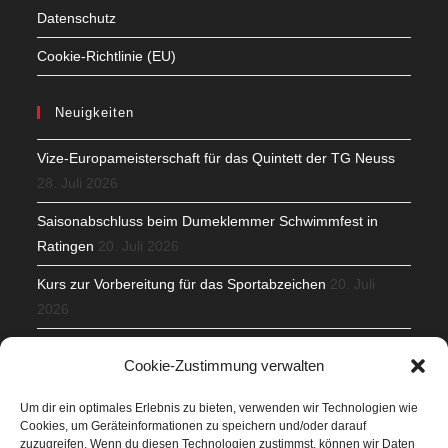
Datenschutz
Cookie-Richtlinie (EU)
Neuigkeiten
Vize-Europameisterschaft für das Quintett der TG Neuss
28. Juli 2026
Saisonabschluss beim Dumeklemmer Schwimmfest in
Ratingen
20. Juli 2026
Kurs zur Vorbereitung für das Sportabzeichen
20. Juli
2026
Mit Teamgeist und Spaß – 2. Runde KidsCup
17. Juli 2026
Cookie-Zustimmung verwalten
TG Parkplatz
16. Juli 2026
Um dir ein optimales Erlebnis zu bieten, verwenden wir Technologien wie
Cookies, um Geräteinformationen zu speichern und/oder darauf
Veranstaltungen
zuzugreifen. Wenn du diesen Technologien zustimmst, können wir Daten