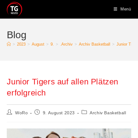
Zum
Menü
Inhalt
springen
Blog
>
2023
>
August
>
9.
>
.Archiv
>
Archiv Basketball
>
Junior Tiger
Junior Tigers auf allen Plätzen
erfolgreich
Beitrags-
Beitrag
Beitrags-
WoRo
9. August 2023
Archiv Basketball
Autor:
veröffentlicht:
Kategorie: