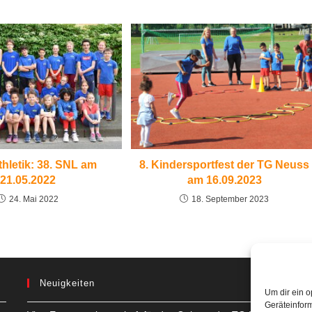
thletik: 38. SNL am
8. Kindersportfest der TG Neuss
21.05.2022
am 16.09.2023
24. Mai 2022
18. September 2023
Neuigkeiten
Um dir ein o
Geräteinfor