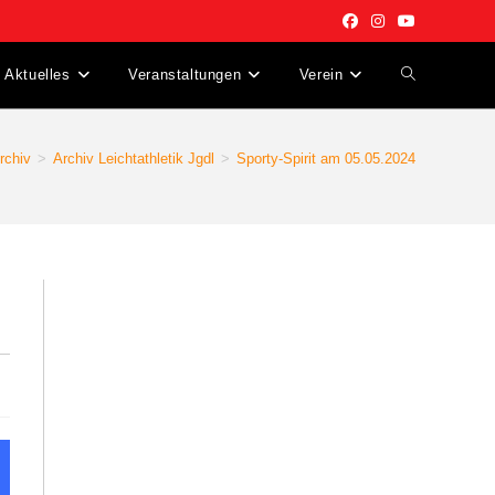
Aktuelles
Veranstaltungen
Verein
Website-
Suche
rchiv
>
Archiv Leichtathletik Jgdl
>
Sporty-Spirit am 05.05.2024
umschalten