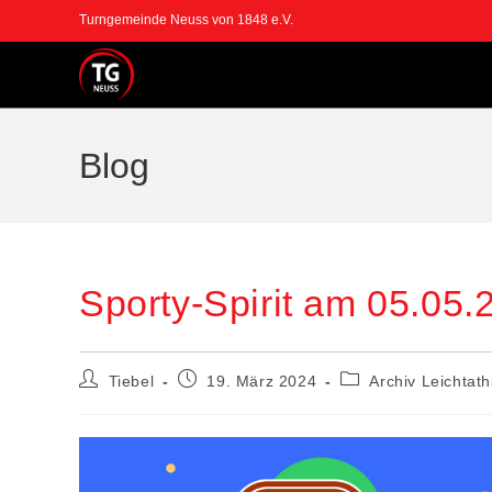
Zum
Turngemeinde Neuss von 1848 e.V.
Inhalt
springen
Blog
Sporty-Spirit am 05.05.
Beitrags-
Beitrag
Beitrags-
Tiebel
19. März 2024
Archiv Leichtath
Autor:
veröffentlicht:
Kategorie: