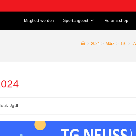
Mitglied werden
Sportangebot
Vereinsshop
>
2024
>
März
>
19.
>
.A
2024
letik Jgdl