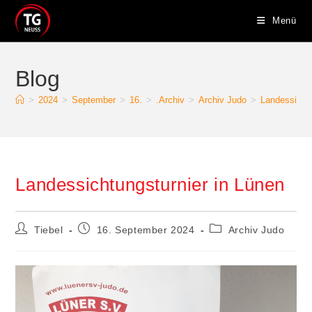
Zum
Menü
Inhalt
springen
Blog
>
2024
>
September
>
16.
>
.Archiv
>
Archiv Judo
>
Landessichtu
Landessichtungsturnier in Lünen
Beitrags-
Beitrag
Beitrags-
Tiebel
16. September 2024
Archiv Judo
Autor:
veröffentlicht:
Kategorie: