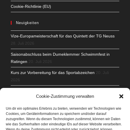
Cookie-Richtlinie (EU)
Neuigkeiten
Vize-Europameisterschaft für das Quintett der TG Neuss
28. Juli 2026
Saisonabschluss beim Dumeklemmer Schwimmfest in
Ratingen
20. Juli 2026
Kurs zur Vorbereitung für das Sportabzeichen
20. Juli
2026
Mit Teamgeist und Spaß – 2. Runde KidsCup
17. Juli 2026
Cookie-Zustimmung verwalten
TG Parkplatz
16. Juli 2026
Um dir ein optimales Erlebnis zu bieten, verwenden wir Technologien wie
Cookies, um Geräteinformationen zu speichern und/oder darauf
Veranstaltungen
zuzugreifen. Wenn du diesen Technologien zustimmst, können wir Daten
wie das Surfverhalten oder eindeutige IDs auf dieser Website verarbeiten.
Wenn du deine Zustimmung nicht erteilst oder zurückziehst, können