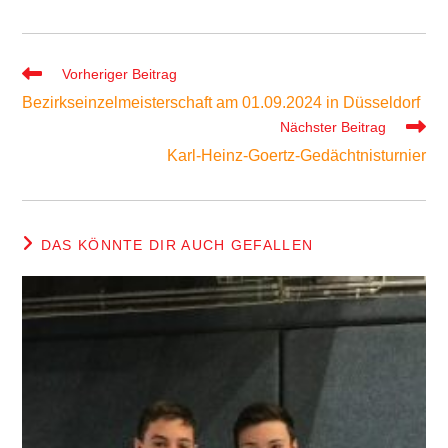
Weitere
Vorheriger Beitrag
Artikel
Bezirkseinzelmeisterschaft am 01.09.2024 in Düsseldorf
ansehen
Nächster Beitrag
Karl-Heinz-Goertz-Gedächtnisturnier
DAS KÖNNTE DIR AUCH GEFALLEN