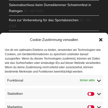
Saisonabschluss beim Dumeklemmer Schwimmfest in
Ratingen
20. Juli 2026
Kurs zur Vorbereitung für das Sportabzeichen
20. Juli
2026
Mit Teamgeist und Spaß – 2. Runde KidsCup
17. Juli 2026
Cookie-Zustimmung verwalten
TG Parkplatz
16. Juli 2026
Um dir ein optimales Erlebnis zu bieten, verwenden wir Technologien wie
Cookies, um Geräteinformationen zu speichern und/oder darauf
Veranstaltungen
zuzugreifen. Wenn du diesen Technologien zustimmst, können wir Daten
wie das Surfverhalten oder eindeutige IDs auf dieser Website verarbeiten.
Wenn du deine Zustimmung nicht erteilst oder zurückziehst, können
Höffner Run
bestimmte Merkmale und Funktionen beeinträchtigt werden.
Schnuppertag
Funktional
Immer aktiv
Terminkalender
Statistiken
Neusser Sommernachtslauf
Statistik
Kindersportfest
Marketing