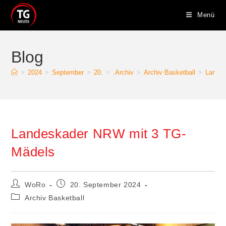
Zum
Menü
Inhalt
springen
Blog
>
2024
>
September
>
20.
>
.Archiv
>
Archiv Basketball
>
Landes
Landeskader NRW mit 3 TG-
Mädels
Beitrags-
Beitrag
WoRo
20. September 2024
Autor:
veröffentlicht:
Beitrags-
Archiv Basketball
Kategorie: