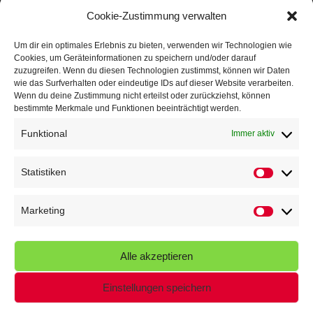
Mit Teamgeist und Spaß – 2. Runde KidsCup
17. Juli 2026
Cookie-Zustimmung verwalten
TG Parkplatz
16. Juli 2026
Um dir ein optimales Erlebnis zu bieten, verwenden wir Technologien wie
Cookies, um Geräteinformationen zu speichern und/oder darauf
Veranstaltungen
zuzugreifen. Wenn du diesen Technologien zustimmst, können wir Daten
wie das Surfverhalten oder eindeutige IDs auf dieser Website verarbeiten.
Wenn du deine Zustimmung nicht erteilst oder zurückziehst, können
Höffner Run
bestimmte Merkmale und Funktionen beeinträchtigt werden.
Schnuppertag
Funktional
Immer aktiv
Terminkalender
Statistiken
Statistik
Neusser Sommernachtslauf
Kindersportfest
Marketing
Marketin
Nikolaus-Crosslauf
Alle akzeptieren
Capoeira Camp
Einstellungen speichern