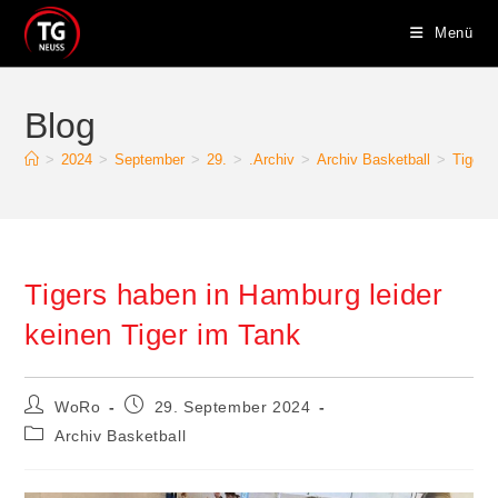
Zum
Menü
Inhalt
springen
Blog
>
2024
>
September
>
29.
>
.Archiv
>
Archiv Basketball
>
Tigers
Tigers haben in Hamburg leider
keinen Tiger im Tank
Beitrags-
Beitrag
WoRo
29. September 2024
Autor:
veröffentlicht:
Beitrags-
Archiv Basketball
Kategorie: