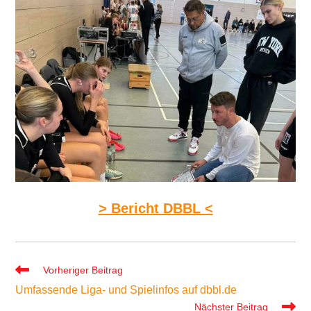
> Bericht DBBL <
Weitere
Vorheriger Beitrag
Artikel
Umfassende Liga- und Spielinfos auf dbbl.de
ansehen
Nächster Beitrag