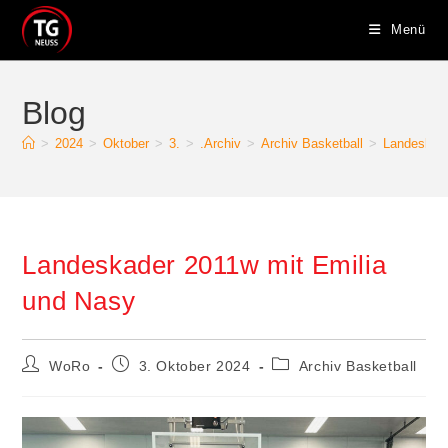
Zum
Menü
Inhalt
springen
Blog
>
2024
>
Oktober
>
3.
>
.Archiv
>
Archiv Basketball
>
Landeskade
Landeskader 2011w mit Emilia
und Nasy
Beitrags-
Beitrag
Beitrags-
WoRo
3. Oktober 2024
Archiv Basketball
Autor:
veröffentlicht:
Kategorie: