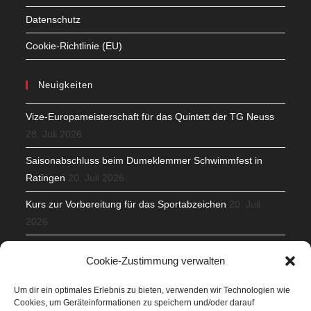
Datenschutz
Cookie-Richtlinie (EU)
Neuigkeiten
Vize-Europameisterschaft für das Quintett der TG Neuss
28. Juli 2026
Saisonabschluss beim Dumeklemmer Schwimmfest in
Ratingen
20. Juli 2026
Kurs zur Vorbereitung für das Sportabzeichen
20. Juli
2026
Mit Teamgeist und Spaß – 2. Runde KidsCup
17. Juli 2026
Cookie-Zustimmung verwalten
TG Parkplatz
16. Juli 2026
Um dir ein optimales Erlebnis zu bieten, verwenden wir Technologien wie
Cookies, um Geräteinformationen zu speichern und/oder darauf