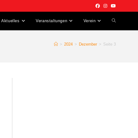
Aktuelles
Veranstaltungen
Verein
Website-
Suche
>
2024
>
Dezember
>
Seite 3
umschalten