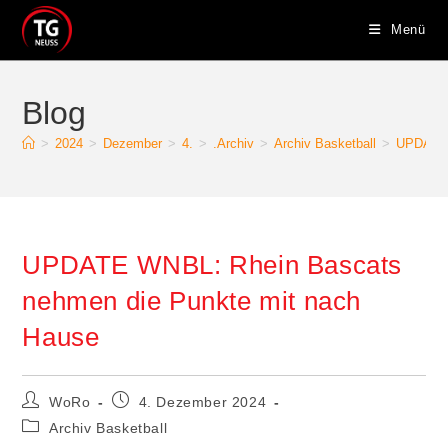
Zum
Menü
Inhalt
springen
Blog
>
2024
>
Dezember
>
4.
>
.Archiv
>
Archiv Basketball
>
UPDATE 
UPDATE WNBL: Rhein Bascats
nehmen die Punkte mit nach
Hause
Beitrags-
Beitrag
WoRo
4. Dezember 2024
Autor:
veröffentlicht:
Beitrags-
Archiv Basketball
Kategorie: