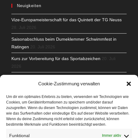
Neuigkeiten
Vize-Europameisterschaft für das Quintett der TG Neuss
28. Juli 2026
Saisonabschluss beim Dumeklemmer Schwimmfest in
Ratingen
20. Juli 2026
Kurs zur Vorbereitung für das Sportabzeichen
20. Juli
2026
Mit Teamgeist und Spaß – 2. Runde KidsCup
17. Juli 2026
Cookie-Zustimmung verwalten
TG Parkplatz
16. Juli 2026
Um dir ein optimales Erlebnis zu bieten, verwenden wir Technologien wie
Cookies, um Geräteinformationen zu speichern und/oder darauf
Veranstaltungen
zuzugreifen. Wenn du diesen Technologien zustimmst, können wir Daten
wie das Surfverhalten oder eindeutige IDs auf dieser Website verarbeiten.
Wenn du deine Zustimmung nicht erteilst oder zurückziehst, können
Höffner Run
bestimmte Merkmale und Funktionen beeinträchtigt werden.
Schnuppertag
Funktional
Immer aktiv