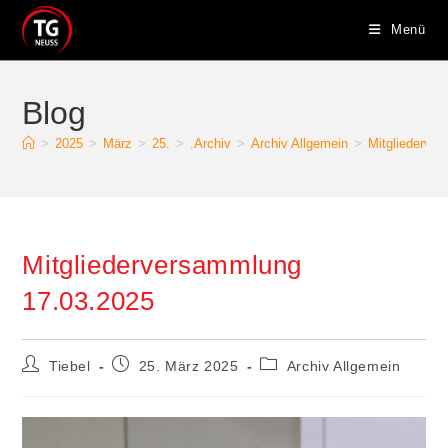
Zum
Menü
Inhalt
springen
Blog
>
2025
>
März
>
25.
>
.Archiv
>
Archiv Allgemein
>
Mitgliederve
Mitgliederversammlung
17.03.2025
Beitrags-
Beitrag
Beitrags-
Tiebel
25. März 2025
Archiv Allgemein
Autor:
veröffentlicht:
Kategorie: