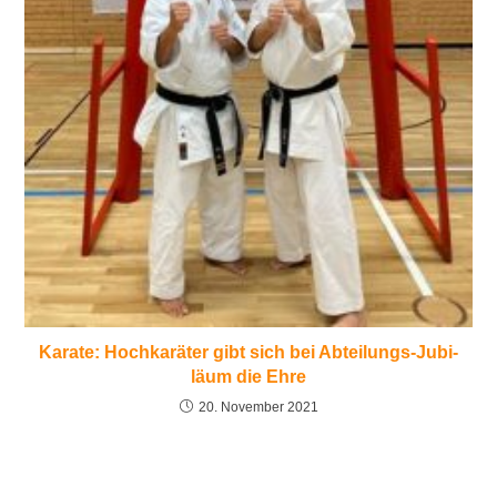
Karate: Hoch­ka­rä­ter gibt sich bei Ab­tei­lungs-Ju­bi­
lä­um die Eh­re
20. November 2021