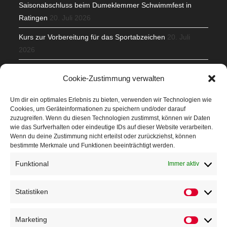
Saisonabschluss beim Dumeklemmer Schwimmfest in
Ratingen
20. Juli 2026
Kurs zur Vorbereitung für das Sportabzeichen
20. Juli
2026
Mit Teamgeist und Spaß – 2. Runde KidsCup
17. Juli 2026
Cookie-Zustimmung verwalten
TG Parkplatz
16. Juli 2026
Um dir ein optimales Erlebnis zu bieten, verwenden wir Technologien wie
Cookies, um Geräteinformationen zu speichern und/oder darauf
Veranstaltungen
zuzugreifen. Wenn du diesen Technologien zustimmst, können wir Daten
wie das Surfverhalten oder eindeutige IDs auf dieser Website verarbeiten.
Wenn du deine Zustimmung nicht erteilst oder zurückziehst, können
Höffner Run
bestimmte Merkmale und Funktionen beeinträchtigt werden.
Schnuppertag
Funktional
Immer aktiv
Terminkalender
Statistiken
Statistik
Neusser Sommernachtslauf
Kindersportfest
Marketing
Marketin