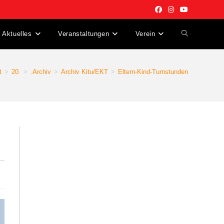
Aktuelles
Veranstaltungen
Verein
Website-
Suche
t
>
20.
>
.Archiv
>
Archiv Kitu/EKT
>
Eltern-Kind-Turnstunden
umschalten