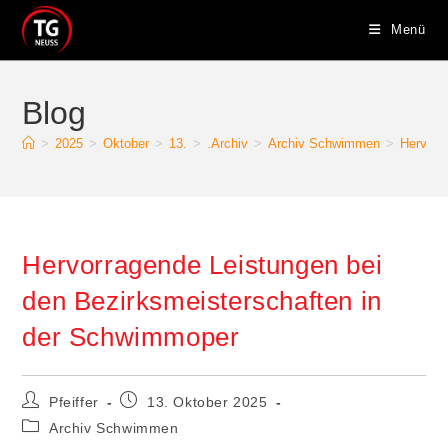
Zum
Menü
Inhalt
springen
Blog
>
2025
>
Oktober
>
13.
>
.Archiv
>
Archiv Schwimmen
>
Hervorr
Hervorragende Leistungen bei
den Bezirksmeisterschaften in
der Schwimmoper
Beitrags-
Beitrag
Pfeiffer
13. Oktober 2025
Autor:
veröffentlicht:
Beitrags-
Archiv Schwimmen
Kategorie: