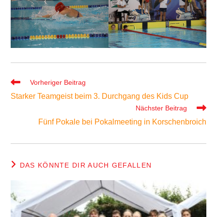
Weitere
Vorheriger Beitrag
Artikel
Starker Teamgeist beim 3. Durchgang des Kids Cup
ansehen
Nächster Beitrag
Fünf Pokale bei Pokalmeeting in Korschenbroich
DAS KÖNNTE DIR AUCH GEFALLEN