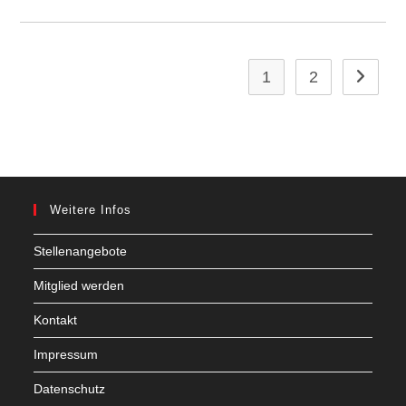
1
2
Zur näch
Weitere Infos
Stellenangebote
Mitglied werden
Kontakt
Impressum
Datenschutz