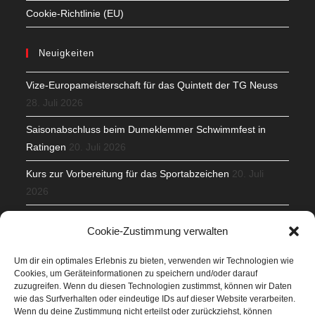
Cookie-Richtlinie (EU)
Neuigkeiten
Vize-Europameisterschaft für das Quintett der TG Neuss
28. Juli 2026
Saisonabschluss beim Dumeklemmer Schwimmfest in
Ratingen
20. Juli 2026
Kurs zur Vorbereitung für das Sportabzeichen
20. Juli
2026
Mit Teamgeist und Spaß – 2. Runde KidsCup
17. Juli 2026
Cookie-Zustimmung verwalten
TG Parkplatz
16. Juli 2026
Um dir ein optimales Erlebnis zu bieten, verwenden wir Technologien wie
Cookies, um Geräteinformationen zu speichern und/oder darauf
Veranstaltungen
zuzugreifen. Wenn du diesen Technologien zustimmst, können wir Daten
wie das Surfverhalten oder eindeutige IDs auf dieser Website verarbeiten.
Wenn du deine Zustimmung nicht erteilst oder zurückziehst, können