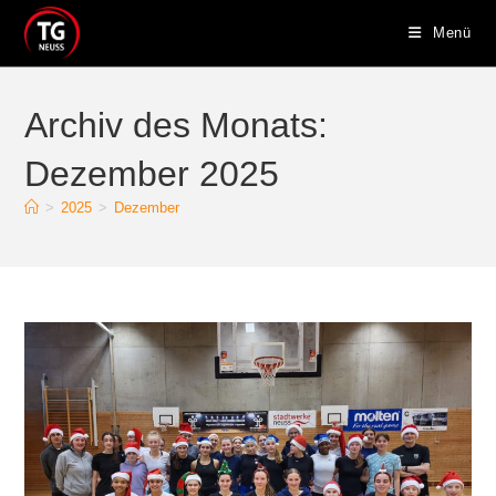
Zum
Menü
Inhalt
springen
Archiv des Monats:
Dezember 2025
>
2025
>
Dezember