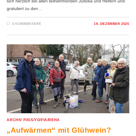
sich herzlich bei allen teilnehmenden Judoka und Helfern und
gratuliert zu den…
0 KOMMENTARE
19. DEZEMBER 2025
ARCHIV FI/GS/YO/FIA/REHA
„Aufwärmen“ mit Glühwein?