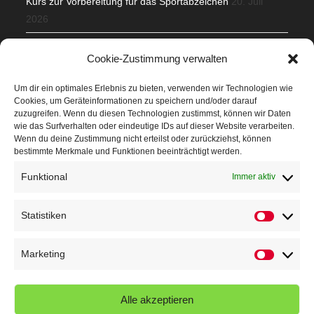
Kurs zur Vorbereitung für das Sportabzeichen
20. Juli
2026
Mit Teamgeist und Spaß – 2. Runde KidsCup
17. Juli 2026
Cookie-Zustimmung verwalten
TG Parkplatz
16. Juli 2026
Um dir ein optimales Erlebnis zu bieten, verwenden wir Technologien wie
Cookies, um Geräteinformationen zu speichern und/oder darauf
Veranstaltungen
zuzugreifen. Wenn du diesen Technologien zustimmst, können wir Daten
wie das Surfverhalten oder eindeutige IDs auf dieser Website verarbeiten.
Wenn du deine Zustimmung nicht erteilst oder zurückziehst, können
Höffner Run
bestimmte Merkmale und Funktionen beeinträchtigt werden.
Schnuppertag
Funktional
Immer aktiv
Terminkalender
Statistiken
Statistik
Neusser Sommernachtslauf
Kindersportfest
Marketing
Marketin
Nikolaus-Crosslauf
Alle akzeptieren
Capoeira Camp