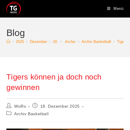
Zum
Menü
Inhalt
springen
Blog
>
2025
>
Dezember
>
18.
>
.Archiv
>
Archiv Basketball
>
Tigers 
Tigers können ja doch noch
gewinnen
Beitrags-
Beitrag
WoRo
18. Dezember 2025
Autor:
veröffentlicht:
Beitrags-
Archiv Basketball
Kategorie: