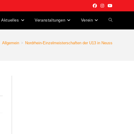
Aktuelles
Veranstaltungen
Verein
Website-
Suche
>
Allgemein
>
Nordrhein-Einzelmeisterschaften der U13 in Neuss
umschalten