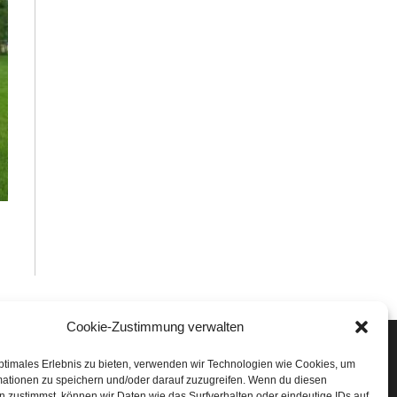
Cookie-Zustimmung verwalten
Veranstaltungen
ptimales Erlebnis zu bieten, verwenden wir Technologien wie Cookies, um
mationen zu speichern und/oder darauf zuzugreifen. Wenn du diesen
öffner Run
 zustimmst, können wir Daten wie das Surfverhalten oder eindeutige IDs auf