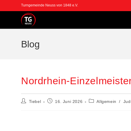
Zum
Turngemeinde Neuss von 1848 e.V.
Inhalt
springen
Blog
Nordrhein-Einzelmeiste
Beitrags-
Beitrag
Beitrags-
Tiebel
16. Juni 2026
Allgemein
/
Jud
Autor:
veröffentlicht:
Kategorie: