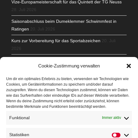
Vize-Europameisterschaft für das Quintett der TG Neuss
28. Juli 2026
Saisonabschluss beim Dumeklemmer Schwimmfest in
Ratingen
20. Juli 2026
Kurs zur Vorbereitung für das Sportabzeichen
20. Juli
2026
Mit Teamgeist und Spaß – 2. Runde KidsCup
17. Juli 2026
Cookie-Zustimmung verwalten
TG Parkplatz
16. Juli 2026
Um dir ein optimales Erlebnis zu bieten, verwenden wir Technologien wie
Cookies, um Geräteinformationen zu speichern und/oder darauf
Veranstaltungen
zuzugreifen. Wenn du diesen Technologien zustimmst, können wir Daten
wie das Surfverhalten oder eindeutige IDs auf dieser Website verarbeiten.
Wenn du deine Zustimmung nicht erteilst oder zurückziehst, können
Höffner Run
bestimmte Merkmale und Funktionen beeinträchtigt werden.
Schnuppertag
Funktional
Immer aktiv
Terminkalender
Statistiken