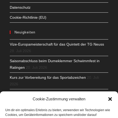
Datenschutz
Cookie-Richtlinie (EU)
Neuigkeiten
Vize-Europameisterschaft für das Quintett der TG Neuss
28. Juli 2026
Saisonabschluss beim Dumeklemmer Schwimmfest in
Ratingen
20. Juli 2026
Kurs zur Vorbereitung für das Sportabzeichen
20. Juli
2026
Mit Teamgeist und Spaß – 2. Runde KidsCup
17. Juli 2026
Cookie-Zustimmung verwalten
TG Parkplatz
16. Juli 2026
Um dir ein optimales Erlebnis zu bieten, verwenden wir Technologien wie
Cookies, um Geräteinformationen zu speichern und/oder darauf