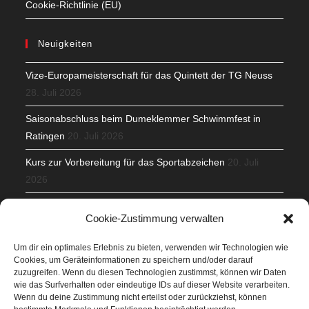
Cookie-Richtlinie (EU)
Neuigkeiten
Vize-Europameisterschaft für das Quintett der TG Neuss
28. Juli 2026
Saisonabschluss beim Dumeklemmer Schwimmfest in
Ratingen
20. Juli 2026
Kurs zur Vorbereitung für das Sportabzeichen
20. Juli
2026
Mit Teamgeist und Spaß – 2. Runde KidsCup
17. Juli 2026
Cookie-Zustimmung verwalten
TG Parkplatz
16. Juli 2026
Um dir ein optimales Erlebnis zu bieten, verwenden wir Technologien wie
Cookies, um Geräteinformationen zu speichern und/oder darauf
Veranstaltungen
zuzugreifen. Wenn du diesen Technologien zustimmst, können wir Daten
wie das Surfverhalten oder eindeutige IDs auf dieser Website verarbeiten.
Wenn du deine Zustimmung nicht erteilst oder zurückziehst, können
Höffner Run