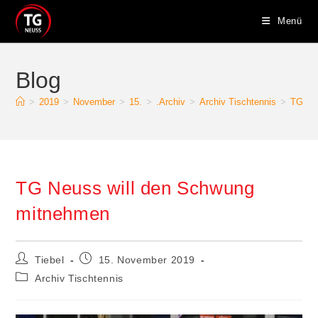
Zum
Menü
Inhalt
springen
Blog
>
2019
>
November
>
15.
>
.Archiv
>
Archiv Tischtennis
>
TG Ne
TG Neuss will den Schwung
mitnehmen
Beitrags-
Beitrag
Tiebel
15. November 2019
Autor:
veröffentlicht:
Beitrags-
Archiv Tischtennis
Kategorie: