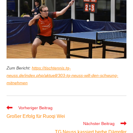
Zum Bericht:
https://tischtennis.tg-
neuss.de/index.php/aktuell/303-tg-neuss-will-den-schwung-
mitnehmen
Weitere
Vorheriger Beitrag
Artikel
Großer Erfolg für Ruoqi Wei
ansehen
Nächster Beitrag
TG Neuss kassiert herbe Dämpfer