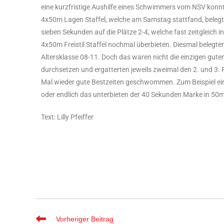
eine kurzfristige Aushilfe eines Schwimmers vom NSV konnte
4x50m Lagen Staffel, welche am Samstag stattfand, beleg
sieben Sekunden auf die Plätze 2-4, welche fast zeitgleich
4x50m Freistil Staffel nochmal überbieten. Diesmal belegte
Altersklasse 08-11. Doch das waren nicht die einzigen guten
durchsetzen und ergatterten jeweils zweimal den 2. und 3. 
Mal wieder gute Bestzeiten geschwommen. Zum Beispiel ein
oder endlich das unterbieten der 40 Sekunden Marke in 50
Text: Lilly Pfeiffer
Vorheriger Beitrag