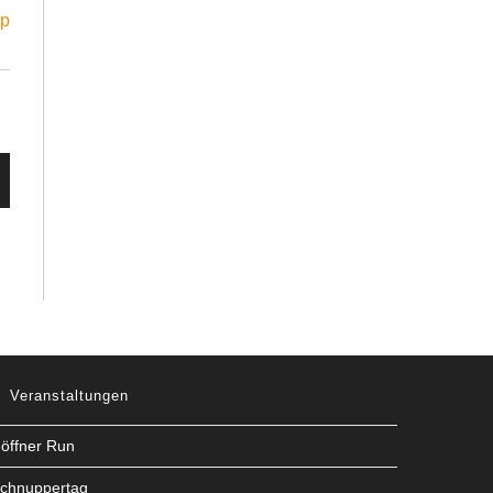
up
Veranstaltungen
öffner Run
chnuppertag