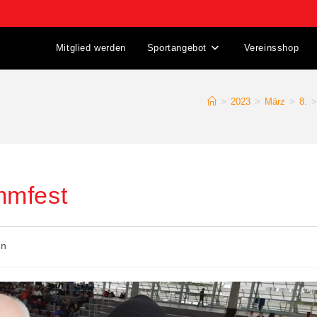
Mitglied werden
Sportangebot
Vereinsshop
>
2023
>
März
>
8.
>
mmfest
en