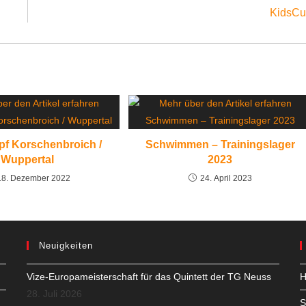
KidsC
f Korschenbroich /
Schwimmen – Trainingslager
Wuppertal
2023
18. Dezember 2022
24. April 2023
Neuigkeiten
Vize-Europameisterschaft für das Quintett der TG Neuss
H
28. Juli 2026
S