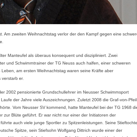
gt. Am zweiten Weihnachtstag verlor der den Kampf gegen eine schwer
e.
alter Manteufel als überaus konsequent und diszipliniert. Zwei
eiter und Schwimmtrainer der TG Neuss auch halfen, einer schweren
ns Leben, am ersten Weihnachtstag waren seine Kräfte aber
 verstarb er.
 der 2002 pensionierte Grundschullehrer im Neusser Schwimmsport
 Laufe der Jahre viele Auszeichnungen. Zuletzt 2008 die Graf-von-Pfeil
aufhörte. Vom Neusser SV kommend, hatte Manteufel bei der TG 1968 di
zur Blüte geführt. Er war nicht nur einer der Initiatoren der
hrte auch viele junge Sportler zu Spitzenleistungen. Seine Stieftocht
utsche Spitze, sein Stiefsohn Wolfgang Dittrich wurde einer der