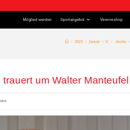
Mitglied werden
Sportangebot
Vereinsshop
>
2023
>
Januar
>
9.
>
.Archiv
trauert um Walter Manteufel
men