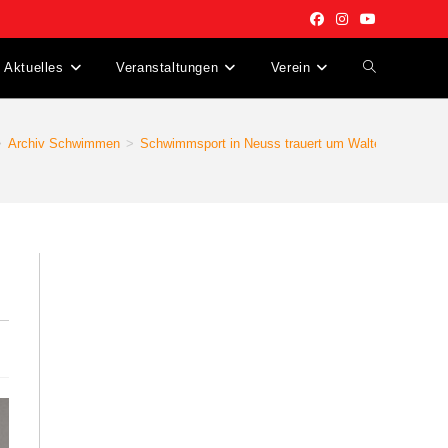
Aktuelles
Veranstaltungen
Verein
Website-
Suche
>
Archiv Schwimmen
>
Schwimmsport in Neuss trauert um Walter Manteufel
umschalten