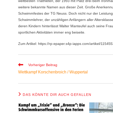
weltbesten Triathleten, der 1993 mit Platz drei beim Ironma
weitere bekannte Namen aus dieser Zeit. Große Anerkennun
Schwimmfestes der TG Neuss. Doch nicht nur der Leistungs
Schwimmlehrer, der unzähligen Anfängern aller Altersklas
deren Kindern hinterlässt Walter Manteufel auch seine Fra
sportlichen Aktivitäten immer eng beiseite.
Zum Artikel: https://rp-epaper.s4p-iapps.com/artikel/1154
Weitere
Vorheriger Beitrag
Artikel
Wettkampf Korschenbroich / Wuppertal
ansehen
DAS KÖNNTE DIR AUCH GEFALLEN