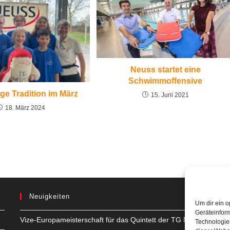
Neuss startet eine
Schwimmoffensive
ge Tradition im März
15. Juni 2021
18. März 2024
Neuigkeiten
Um dir ein o
Geräteinfor
Vize-Europameisterschaft für das Quintett der TG Neuss
H
Technologien