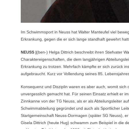
Im Schwimmsport in Neuss hat Walter Manteufel viel bewe
Erkrankung, gegen die er sich lange standhaft gewehrt hatt
NEUSS |
(ben-) Helga Dittrich beschreibt ihren Stiefvater W
Charaktereigenschaften, die dem langjährigen Abteilungsl
Erkrankung zu trotzen. Mehrfach kämpfte er sich zurück i
aufgebraucht. Kurz vor Vollendung seines 85. Lebensjahres
Konsequenz und Disziplin waren es aber auch, womit sich
unvergesslich gemacht hat. Für seinen Einsatz erhielt er im
Zinnkanne von der TG Neuss, als er als Abteilungsleiter 
Schwimmabteilung gegründet und auch als Sportlicher Leiter 
Startgemeinschaft Neuss-Dormagen (später SG Neuss), er fü
Gisela Dittrich (heute Hug) schwamm zum Beispiel in die de