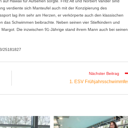
n auf Hawaii für Aufsehen sorgte. Fritz Alt und Norbert Vander sind
g verdiente sich Manteufel auch mit der Konzipierung des
sport lag ihm sehr am Herzen, er verkörperte auch den klassischen
sen das Schwimmen beibrachte. Neben seinen vier Stiefkindern und
u Margot. Die inzwischen 91-Jährige stand ihrem Mann auch bei seinen
553/25181827
Nächster Beitrag
1. ESV Frühjahrsschwimmfe