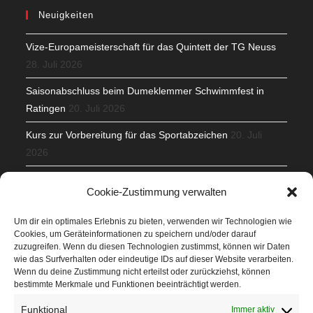
Neuigkeiten
Vize-Europameisterschaft für das Quintett der TG Neuss
28. Juli 2026
Saisonabschluss beim Dumeklemmer Schwimmfest in
Ratingen
20. Juli 2026
Kurs zur Vorbereitung für das Sportabzeichen
20. Juli
2026
Mit Teamgeist und Spaß – 2. Runde KidsCup
17. Juli 2026
Cookie-Zustimmung verwalten
TG Parkplatz
16. Juli 2026
Um dir ein optimales Erlebnis zu bieten, verwenden wir Technologien wie
Cookies, um Geräteinformationen zu speichern und/oder darauf
Veranstaltungen
zuzugreifen. Wenn du diesen Technologien zustimmst, können wir Daten
wie das Surfverhalten oder eindeutige IDs auf dieser Website verarbeiten.
Wenn du deine Zustimmung nicht erteilst oder zurückziehst, können
Höffner Run
bestimmte Merkmale und Funktionen beeinträchtigt werden.
Schnuppertag
Funktional
Immer aktiv