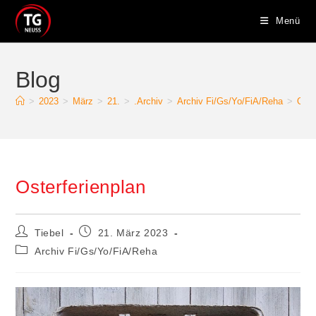
Zum
Menü
Inhalt
springen
Blog
>
2023
>
März
>
21.
>
.Archiv
>
Archiv Fi/Gs/Yo/FiA/Reha
>
Oste
Osterferienplan
Beitrags-
Beitrag
Tiebel
21. März 2023
Autor:
veröffentlicht:
Beitrags-
Archiv Fi/Gs/Yo/FiA/Reha
Kategorie: