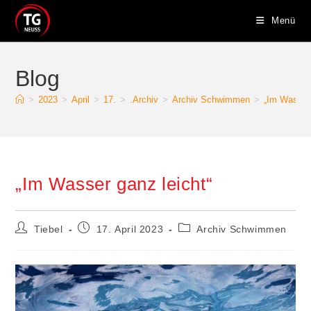
Zum
Menü
Inhalt
springen
Blog
>
2023
>
April
>
17.
>
.Archiv
>
Archiv Schwimmen
>
„Im Wasser 
„Im Wasser ganz leicht“
Beitrags-
Beitrag
Beitrags-
Tiebel
17. April 2023
Archiv Schwimmen
Autor:
veröffentlicht:
Kategorie: