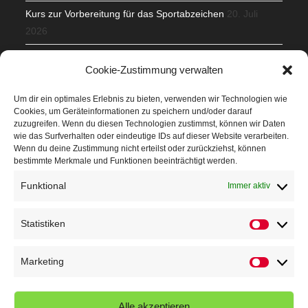
Kurs zur Vorbereitung für das Sportabzeichen
20. Juli
2026
Mit Teamgeist und Spaß – 2. Runde KidsCup
17. Juli 2026
Cookie-Zustimmung verwalten
TG Parkplatz
16. Juli 2026
Um dir ein optimales Erlebnis zu bieten, verwenden wir Technologien wie
Cookies, um Geräteinformationen zu speichern und/oder darauf
Veranstaltungen
zuzugreifen. Wenn du diesen Technologien zustimmst, können wir Daten
wie das Surfverhalten oder eindeutige IDs auf dieser Website verarbeiten.
Wenn du deine Zustimmung nicht erteilst oder zurückziehst, können
Höffner Run
bestimmte Merkmale und Funktionen beeinträchtigt werden.
Schnuppertag
Funktional
Immer aktiv
Terminkalender
Statistiken
Statistik
Neusser Sommernachtslauf
Kindersportfest
Marketing
Marketin
Nikolaus-Crosslauf
Alle akzeptieren