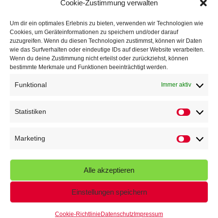
Cookie-Zustimmung verwalten
TG Parkplatz
16. Juli 2026
Um dir ein optimales Erlebnis zu bieten, verwenden wir Technologien wie
Cookies, um Geräteinformationen zu speichern und/oder darauf
Veranstaltungen
zuzugreifen. Wenn du diesen Technologien zustimmst, können wir Daten
wie das Surfverhalten oder eindeutige IDs auf dieser Website verarbeiten.
Wenn du deine Zustimmung nicht erteilst oder zurückziehst, können
Höffner Run
bestimmte Merkmale und Funktionen beeinträchtigt werden.
Schnuppertag
Funktional
Immer aktiv
Terminkalender
Statistiken
Neusser Sommernachtslauf
Statistik
Kindersportfest
Marketing
Marketin
Nikolaus-Crosslauf
Alle akzeptieren
Capoeira Camp
Einstellungen speichern
Cookie-Richtlinie
Datenschutz
Impressum