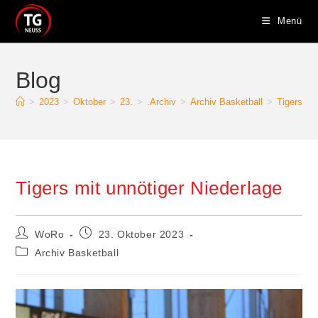
Zum
Menü
Inhalt
springen
Blog
>
2023
>
Oktober
>
23.
>
.Archiv
>
Archiv Basketball
>
Tigers mi
Tigers mit unnötiger Niederlage
Beitrags-
Beitrag
WoRo
23. Oktober 2023
Autor:
veröffentlicht:
Beitrags-
Archiv Basketball
Kategorie: