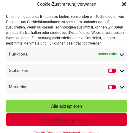
Cookie-Zustimmung verwalten
TG Parkplatz
16. Juli 2026
Um dir ein optimales Erlebnis zu bieten, verwenden wir Technologien wie
Cookies, um Geräteinformationen zu speichern und/oder darauf
Veranstaltungen
zuzugreifen. Wenn du diesen Technologien zustimmst, können wir Daten
wie das Surfverhalten oder eindeutige IDs auf dieser Website verarbeiten.
Wenn du deine Zustimmung nicht erteilst oder zurückziehst, können
Höffner Run
bestimmte Merkmale und Funktionen beeinträchtigt werden.
Schnuppertag
Funktional
Immer aktiv
Terminkalender
Statistiken
Statistik
Neusser Sommernachtslauf
Kindersportfest
Marketing
Marketin
Nikolaus-Crosslauf
Alle akzeptieren
Capoeira Camp
Einstellungen speichern