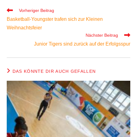
Weitere
Vorheriger Beitrag
Artikel
Basketball-Youngster trafen sich zur Kleinen
ansehen
Weihnachtsfeier
Nächster Beitrag
Junior Tigers sind zurück auf der Erfolgsspur
DAS KÖNNTE DIR AUCH GEFALLEN