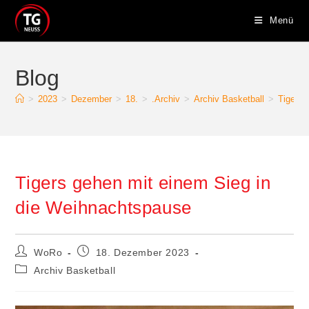
Zum
Menü
Inhalt
springen
Blog
>
2023
>
Dezember
>
18.
>
.Archiv
>
Archiv Basketball
>
Tigers 
Tigers gehen mit einem Sieg in
die Weihnachtspause
Beitrags-
Beitrag
WoRo
18. Dezember 2023
Autor:
veröffentlicht:
Beitrags-
Archiv Basketball
Kategorie: