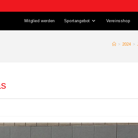
Mitglied werden
Sportangebot
Vereinsshop
>
2024
>
as