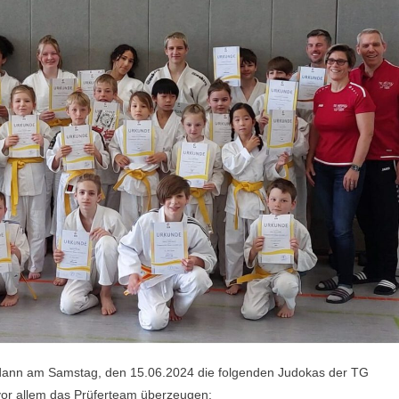
 dann am Samstag, den 15.06.2024 die folgenden Judokas der TG
vor allem das Prüferteam überzeugen: