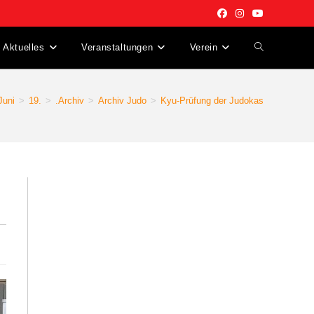
Aktuelles
Veranstaltungen
Verein
Website-
Suche
Juni
>
19.
>
.Archiv
>
Archiv Judo
>
Kyu-Prüfung der Judokas
umschalten