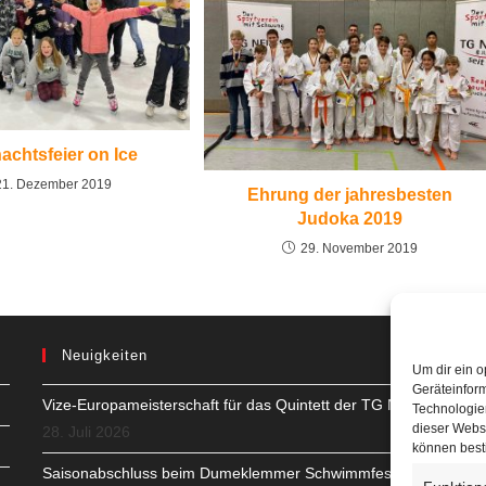
achtsfeier on Ice
21. Dezember 2019
Ehrung der jahresbesten
Judoka 2019
29. November 2019
Neuigkeiten
Um dir ein o
Geräteinfor
Vize-Europameisterschaft für das Quintett der TG Neuss
H
Technologien
dieser Websi
28. Juli 2026
S
können best
Saisonabschluss beim Dumeklemmer Schwimmfest in