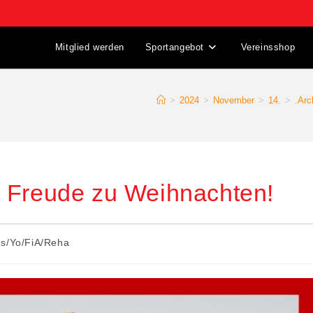
Mitglied werden
Sportangebot
Vereinsshop
>
2024
>
November
>
14.
>
.Arc
 Freude zu Weihnachten!
Gs/Yo/FiA/Reha