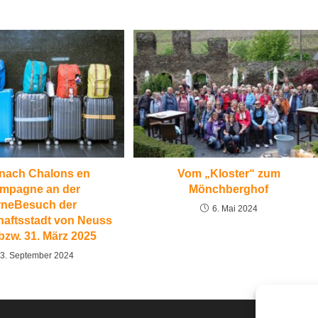
 nach Chalons en
Vom „Kloster“ zum
mpagne an der
Mönchberghof
neBesuch der
6. Mai 2024
haftsstadt von Neuss
 bzw. 31. März 2025
3. September 2024