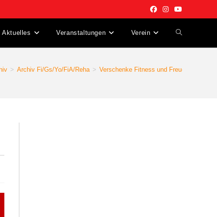
Aktuelles
Veranstaltungen
Verein
Website-
Suche
hiv
>
Archiv Fi/Gs/Yo/FiA/Reha
>
Verschenke Fitness und Freude zu Weihn
umschalten