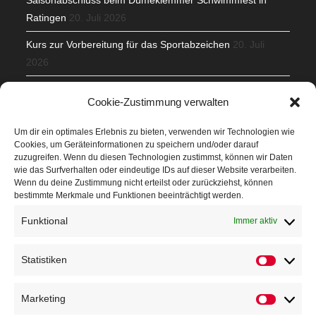
Ratingen
20. Juli 2026
Kurs zur Vorbereitung für das Sportabzeichen
20. Juli
2026
Mit Teamgeist und Spaß – 2. Runde KidsCup
17. Juli 2026
Cookie-Zustimmung verwalten
TG Parkplatz
16. Juli 2026
Um dir ein optimales Erlebnis zu bieten, verwenden wir Technologien wie
Cookies, um Geräteinformationen zu speichern und/oder darauf
Veranstaltungen
zuzugreifen. Wenn du diesen Technologien zustimmst, können wir Daten
wie das Surfverhalten oder eindeutige IDs auf dieser Website verarbeiten.
Wenn du deine Zustimmung nicht erteilst oder zurückziehst, können
Höffner Run
bestimmte Merkmale und Funktionen beeinträchtigt werden.
Schnuppertag
Funktional
Immer aktiv
Terminkalender
Statistiken
Statistik
Neusser Sommernachtslauf
Kindersportfest
Marketing
Marketin