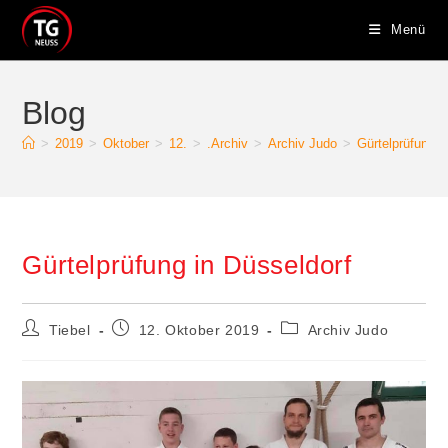
Zum
Menü
Inhalt
springen
Blog
>
2019
>
Oktober
>
12.
>
.Archiv
>
Archiv Judo
>
Gürtelprüfung i
Gürtelprüfung in Düsseldorf
Beitrags-
Beitrag
Beitrags-
Tiebel
12. Oktober 2019
Archiv Judo
Autor:
veröffentlicht:
Kategorie: