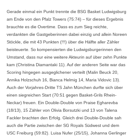
Gerade einmal ein Punkt trennte die BSG Basket Ludwigsburg
am Ende von den Pfalz Towers (75:74) – für dieses Ergebnis
brauchte es die Overtime. Dass es zum Sieg reichte,
verdankten die Gastgeberinnen dabei einzig und allein Noreen
Stöckle, die mit 43 Punkten (!!!) über die Hälfte aller Zähler
beisteuerte. So kompensierten die Ludwigsburgerinnen den
Umstand, dass nur eine weitere Akteurin auf über zehn Punkte
kam (Christina Diamantaki 11). Auf der anderen Seite war das
Scoring hingegen ausgeglichener verteilt (Malin Beuck 20,
Annika Holzschuh 16, Bianca Helmig 14, Maria Vidovic 13).
Auch der Vorjahres-Dritte TS Jahn München durfte sich über
einen siegreichen Start (70:51 gegen Basket-Grils Rhein-
Neckar) freuen. Ein Double-Double von Praise Egharevba
(18/13), 15 Zähler von Olivia Borsutzki und 13 von Talena
Fackler brachten den Erfolg. Gleich drei Double-Double sah
auch die Partie zwischen der SG Royals Südwest und dem
USC Freiburg (59:82). Luisa Nufer (25/15), Johanna Gerlinger