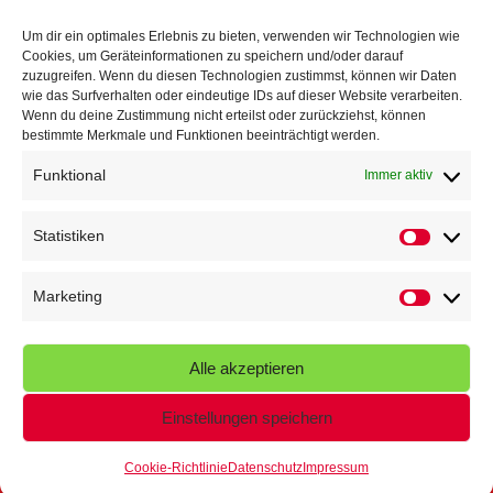
TG Parkplatz
16. Juli 2026
Um dir ein optimales Erlebnis zu bieten, verwenden wir Technologien wie
Cookies, um Geräteinformationen zu speichern und/oder darauf
Veranstaltungen
zuzugreifen. Wenn du diesen Technologien zustimmst, können wir Daten
wie das Surfverhalten oder eindeutige IDs auf dieser Website verarbeiten.
Wenn du deine Zustimmung nicht erteilst oder zurückziehst, können
Höffner Run
bestimmte Merkmale und Funktionen beeinträchtigt werden.
Schnuppertag
Funktional
Immer aktiv
Terminkalender
Statistiken
Statistik
Neusser Sommernachtslauf
Kindersportfest
Marketing
Marketin
Nikolaus-Crosslauf
Alle akzeptieren
Capoeira Camp
Einstellungen speichern
Cookie-Richtlinie
Datenschutz
Impressum
© 2026 - Turngemeinde Neuss von 1848 e.V.