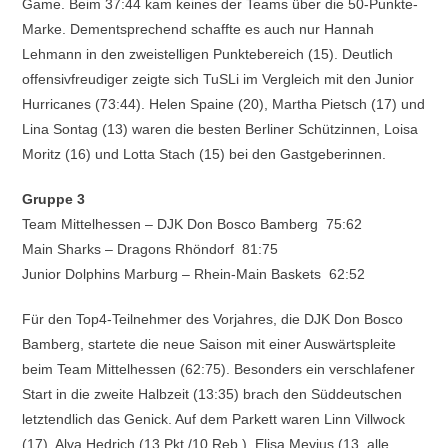
Game. Beim 37:44 kam keines der Teams über die 50-Punkte-
Marke. Dementsprechend schaffte es auch nur Hannah
Lehmann in den zweistelligen Punktebereich (15). Deutlich
offensivfreudiger zeigte sich TuSLi im Vergleich mit den Junior
Hurricanes (73:44). Helen Spaine (20), Martha Pietsch (17) und
Lina Sontag (13) waren die besten Berliner Schützinnen, Loisa
Moritz (16) und Lotta Stach (15) bei den Gastgeberinnen.
Gruppe 3
Team Mittelhessen – DJK Don Bosco Bamberg 75:62
Main Sharks – Dragons Rhöndorf 81:75
Junior Dolphins Marburg – Rhein-Main Baskets 62:52
Für den Top4-Teilnehmer des Vorjahres, die DJK Don Bosco
Bamberg, startete die neue Saison mit einer Auswärtspleite
beim Team Mittelhessen (62:75). Besonders ein verschlafener
Start in die zweite Halbzeit (13:35) brach den Süddeutschen
letztendlich das Genick. Auf dem Parkett waren Linn Villwock
(17), Alva Hedrich (13 Pkt./10 Reb.), Elisa Mevius (13, alle