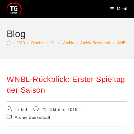
Zum
Menü
Inhalt
springen
Blog
>
2019
>
Oktober
>
21.
>
.Archiv
>
Archiv Basketball
>
WNBL-Rück
WNBL-Rückblick: Erster Spieltag
der Saison
Beitrags-
Beitrag
Tiebel
21. Oktober 2019
Autor:
veröffentlicht:
Beitrags-
Archiv Basketball
Kategorie: