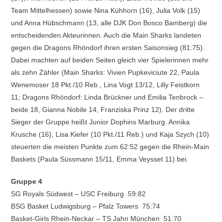
Team Mittelhessen) sowie Nina Kühhorn (16), Julia Volk (15)
und Anna Hübschmann (13, alle DJK Don Bosco Bamberg) die
entscheidenden Akteurinnen. Auch die Main Sharks landeten
gegen die Dragons Rhöndorf ihren ersten Saisonsieg (81:75).
Dabei machten auf beiden Seiten gleich vier Spielerinnen mehr
als zehn Zähler (Main Sharks: Vivien Pupkeviciute 22, Paula
Wenemoser 18 Pkt./10 Reb., Lina Vogt 13/12, Lilly Feistkorn
11; Dragons Rhöndorf: Linda Brückner und Emilia Tenbrock –
beide 18, Gianna Nobile 14, Franziska Prinz 12). Der dritte
Sieger der Gruppe heißt Junior Dophins Marburg. Annika
Krusche (16), Lisa Kiefer (10 Pkt./11 Reb.) und Kaja Szych (10)
steuerten die meisten Punkte zum 62:52 gegen die Rhein-Main
Baskets (Paula Süssmann 15/11, Emma Veysset 11) bei.
Gruppe 4
SG Royals Südwest – USC Freiburg 59:82
BSG Basket Ludwigsburg – Pfalz Towers 75:74
Basket-Girls Rhein-Neckar – TS Jahn München 51:70