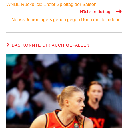
Artikel
WNBL-Rückblick: Erster Spieltag der Saison
ansehen
Nächster Beitrag
Neuss Junior Tigers geben gegen Bonn ihr Heimdebüt
DAS KÖNNTE DIR AUCH GEFALLEN