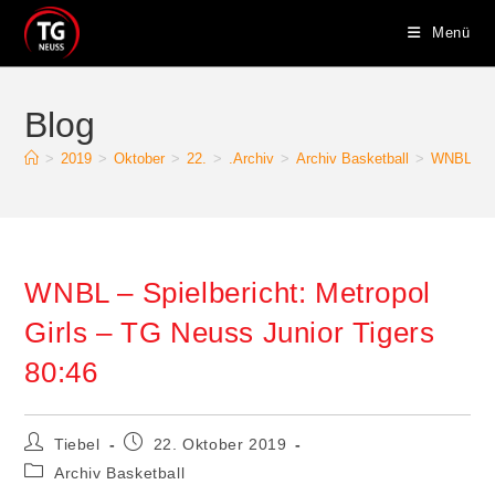
Zum
Menü
Inhalt
springen
Blog
>
2019
>
Oktober
>
22.
>
.Archiv
>
Archiv Basketball
>
WNBL – Sp
WNBL – Spielbericht: Metropol
Girls – TG Neuss Junior Tigers
80:46
Beitrags-
Beitrag
Tiebel
22. Oktober 2019
Autor:
veröffentlicht:
Beitrags-
Archiv Basketball
Kategorie: