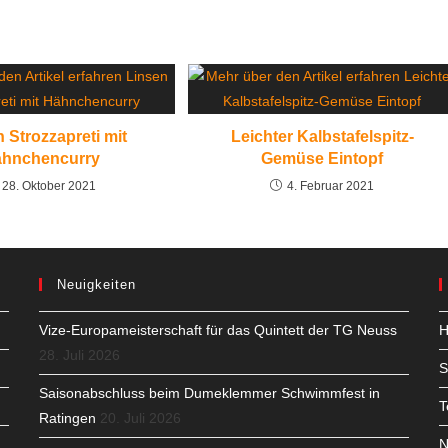
 Strozzapreti mit
Leichter Kalbstafelspitz-
hnchencurry
Gemüse Eintopf
28. Oktober 2021
4. Februar 2021
Neuigkeiten
Vize-Europameisterschaft für das Quintett der TG Neuss
H
28. Juli 2026
S
Saisonabschluss beim Dumeklemmer Schwimmfest in
T
Ratingen
20. Juli 2026
N