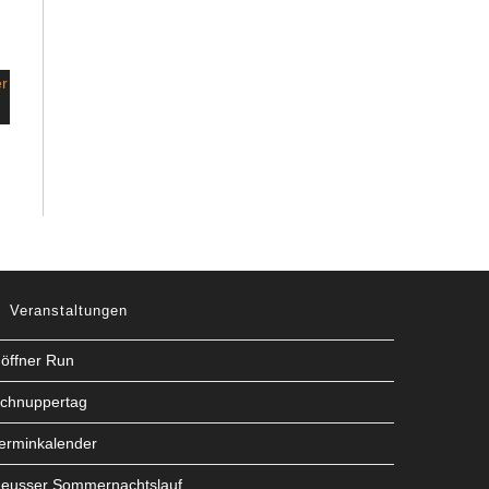
Veranstaltungen
öffner Run
chnuppertag
erminkalender
eusser Sommernachtslauf