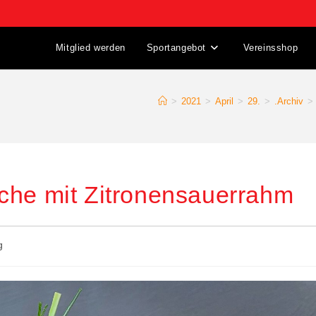
Mitglied werden
Sportangebot
Vereinsshop
>
2021
>
April
>
29.
>
.Archiv
>
che mit Zitronensauerrahm
g