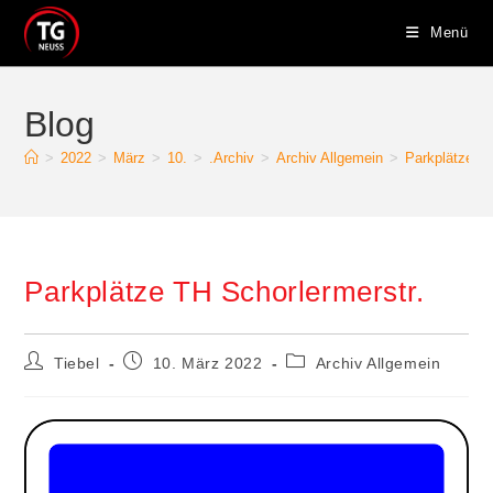
Zum
Menü
Inhalt
springen
Blog
>
2022
>
März
>
10.
>
.Archiv
>
Archiv Allgemein
>
Parkplätze TH
Parkplätze TH Schorlermerstr.
Beitrags-
Beitrag
Beitrags-
Tiebel
10. März 2022
Archiv Allgemein
Autor:
veröffentlicht:
Kategorie: