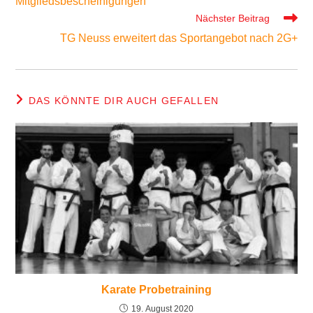
Mitgliedsbescheinigungen
ansehen
Nächster Beitrag
TG Neuss erweitert das Sportangebot nach 2G+
DAS KÖNNTE DIR AUCH GEFALLEN
Karate Probetraining
19. August 2020