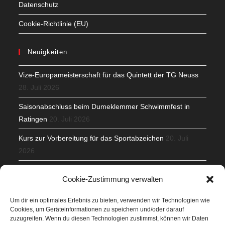
Datenschutz
Cookie-Richtlinie (EU)
Neuigkeiten
Vize-Europameisterschaft für das Quintett der TG Neuss
28. Juli 2026
Saisonabschluss beim Dumeklemmer Schwimmfest in
Ratingen
20. Juli 2026
Kurs zur Vorbereitung für das Sportabzeichen
20. Juli
2026
Mit Teamgeist und Spaß – 2. Runde KidsCup
17. Juli 2026
Cookie-Zustimmung verwalten
TG Parkplatz
16. Juli 2026
Um dir ein optimales Erlebnis zu bieten, verwenden wir Technologien wie
Cookies, um Geräteinformationen zu speichern und/oder darauf
Veranstaltungen
zuzugreifen. Wenn du diesen Technologien zustimmst, können wir Daten