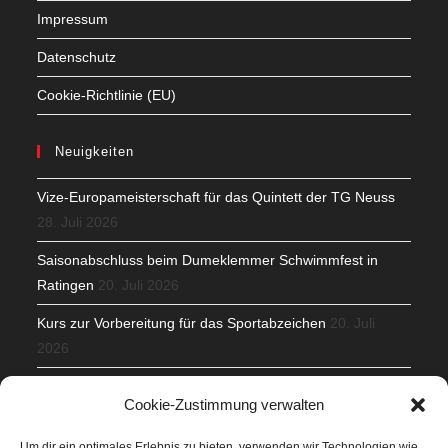
Impressum
Datenschutz
Cookie-Richtlinie (EU)
Neuigkeiten
Vize-Europameisterschaft für das Quintett der TG Neuss
28. Juli 2026
Saisonabschluss beim Dumeklemmer Schwimmfest in
Ratingen
20. Juli 2026
Kurs zur Vorbereitung für das Sportabzeichen
20. Juli
2026
Mit Teamgeist und Spaß – 2. Runde KidsCup
17. Juli 2026
Cookie-Zustimmung verwalten
TG Parkplatz
16. Juli 2026
Um dir ein optimales Erlebnis zu bieten, verwenden wir Technologien wie