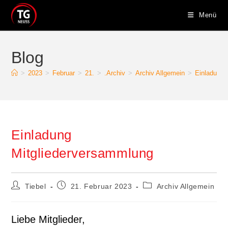
Zum
Menü
Inhalt
springen
Blog
>
2023
>
Februar
>
21.
>
.Archiv
>
Archiv Allgemein
>
Einladung 
Einladung
Mitgliederversammlung
Beitrags-
Beitrag
Beitrags-
Tiebel
21. Februar 2023
Archiv Allgemein
Autor:
veröffentlicht:
Kategorie:
Liebe Mitglieder,