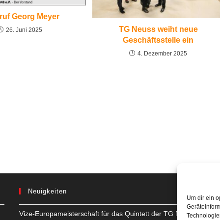
ruf Georg Meyer
TG Neuss weiht neue
26. Juni 2025
Geschäftsstelle ein
4. Dezember 2025
Neuigkeiten
Um dir ein o
Geräteinfor
Vize-Europameisterschaft für das Quintett der TG Neuss
H
Technologien