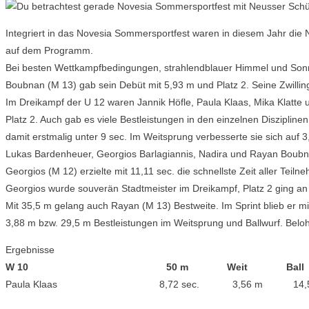
Integriert in das Novesia Sommersportfest waren in diesem Jahr die 
auf dem Programm.
Bei besten Wettkampfbedingungen, strahlendblauer Himmel und Sonne 
Boubnan (M 13) gab sein Debüt mit 5,93 m und Platz 2. Seine Zwillin
Im Dreikampf der U 12 waren Jannik Höfle, Paula Klaas, Mika Klatte u
Platz 2. Auch gab es viele Bestleistungen in den einzelnen Diszipline
damit erstmalig unter 9 sec. Im Weitsprung verbesserte sie sich auf 3
Lukas Bardenheuer, Georgios Barlagiannis, Nadira und Rayan Boubnan
Georgios (M 12) erzielte mit 11,11 sec. die schnellste Zeit aller Tei
Georgios wurde souverän Stadtmeister im Dreikampf, Platz 2 ging an
Mit 35,5 m gelang auch Rayan (M 13) Bestweite. Im Sprint blieb er mit
3,88 m bzw. 29,5 m Bestleistungen im Weitsprung und Ballwurf. Belohn
Ergebnisse
W 10 50 m Weit Ball 
Paula Klaas 8,72 sec. 3,56 m 14
2. 