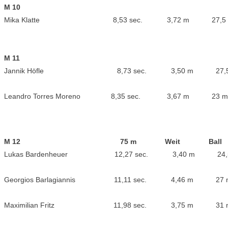
M 10
Mika Klatte 8,53 sec. 3,72 m 27,5
2. Pla
M 11
Jannik Höfle 8,73 sec. 3,50 m 27,
2. Pla
Leandro Torres Moreno 8,35 sec. 3,67 m 
1. Pla
M 12 75 m Weit Ball P
Lukas Bardenheuer 12,27 sec. 3,40 m 24
4. Pla
Georgios Barlagiannis 11,11 sec. 4,46 m 
1. Pla
Maximilian Fritz 11,98 sec. 3,75 m
2. Pla