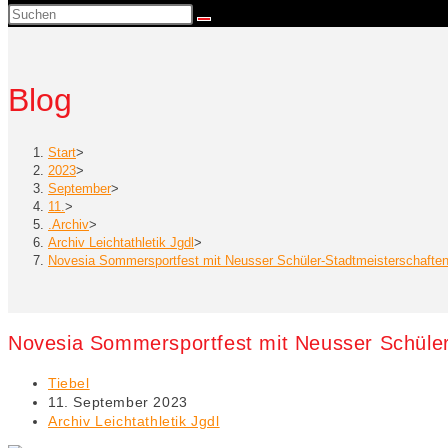
Suche
umschalten
Blog
Start
>
2023
>
September
>
11.
>
.Archiv
>
Archiv Leichtathletik Jgdl
>
Novesia Sommersportfest mit Neusser Schüler-Stadtmeisterschafte
Novesia Sommersportfest mit Neusser Schüle
Beitrags-
Tiebel
Autor:
Beitrag
11. September 2023
veröffentlicht:
Beitrags-
Archiv Leichtathletik Jgdl
Kategorie: