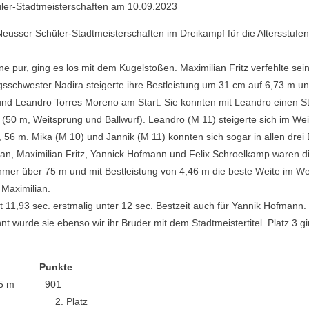
Neusser Schüler-Stadtmeisterschaften im Dreikampf für die Altersstufen
pur, ging es los mit dem Kugelstoßen. Maximilian Fritz verfehlte se
gsschwester Nadira steigerte ihre Bestleistung um 31 cm auf 6,73 m un
nd Leandro Torres Moreno am Start. Sie konnten mit Leandro einen Stad
n (50 m, Weitsprung und Ballwurf). Leandro (M 11) steigerte sich im Weit
, 56 m. Mika (M 10) und Jannik (M 11) konnten sich sogar in allen drei 
, Maximilian Fritz, Yannick Hofmann und Felix Schroelkamp waren die
lnehmer über 75 m und mit Bestleistung von 4,46 m die beste Weite im We
 Maximilian.
 11,93 sec. erstmalig unter 12 sec. Bestzeit auch für Yannik Hofmann. N
t wurde sie ebenso wir ihr Bruder mit dem Stadtmeistertitel. Platz 3 g
Punkte
,5 m 901
Plat