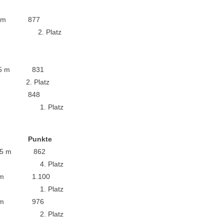
 m 877
tz
5 m 831
tz
23 m 848
tz
unkte
,5 m 862
tz
27 m 1.100
tz
 31 m 976
tz