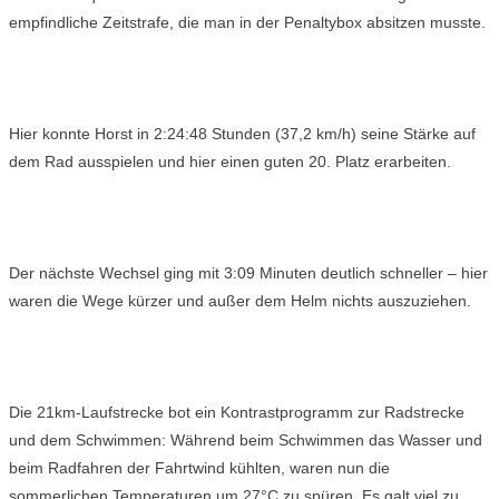
empfindliche Zeitstrafe, die man in der Penaltybox absitzen musste.
Hier konnte Horst in 2:24:48 Stunden (37,2 km/h) seine Stärke auf
dem Rad ausspielen und hier einen guten 20. Platz erarbeiten.
Der nächste Wechsel ging mit 3:09 Minuten deutlich schneller – hier
waren die Wege kürzer und außer dem Helm nichts auszuziehen.
Die 21km-Laufstrecke bot ein Kontrastprogramm zur Radstrecke
und dem Schwimmen: Während beim Schwimmen das Wasser und
beim Radfahren der Fahrtwind kühlten, waren nun die
sommerlichen Temperaturen um 27°C zu spüren. Es galt viel zu