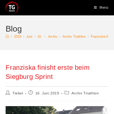
Zum
Menü
Inhalt
springen
Blog
>
2019
>
Juni
>
16.
>
.Archiv
>
Archiv Triathlon
>
Franziska finis
Franziska finisht erste beim
Siegburg Sprint
Beitrags-
Beitrag
Beitrags-
Tiebel
16. Juni 2019
Archiv Triathlon
Autor:
veröffentlicht:
Kategorie: