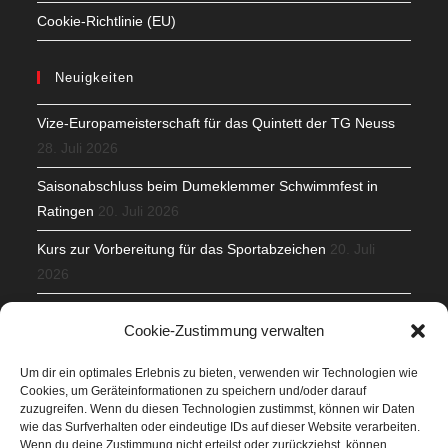
Cookie-Richtlinie (EU)
Neuigkeiten
Vize-Europameisterschaft für das Quintett der TG Neuss
28. Juli 2026
Saisonabschluss beim Dumeklemmer Schwimmfest in
Ratingen
20. Juli 2026
Kurs zur Vorbereitung für das Sportabzeichen
20. Juli
2026
Mit Teamgeist und Spaß – 2. Runde KidsCup
17. Juli 2026
Cookie-Zustimmung verwalten
TG Parkplatz
16. Juli 2026
Um dir ein optimales Erlebnis zu bieten, verwenden wir Technologien wie
Cookies, um Geräteinformationen zu speichern und/oder darauf
Veranstaltungen
zuzugreifen. Wenn du diesen Technologien zustimmst, können wir Daten
wie das Surfverhalten oder eindeutige IDs auf dieser Website verarbeiten.
Wenn du deine Zustimmung nicht erteilst oder zurückziehst, können