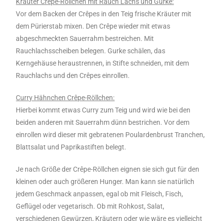
Kräuter Crêpe-Röllchen mit Rauch Lachs und Gurke:
Vor dem Backen der Crêpes in den Teig frische Kräuter mit
dem Pürierstab mixen. Den Crêpe wieder mit etwas
abgeschmeckten Sauerrahm bestreichen. Mit
Rauchlachsscheiben belegen. Gurke schälen, das
Kerngehäuse heraustrennen, in Stifte schneiden, mit dem
Rauchlachs und den Crêpes einrollen.
Curry Hähnchen Crêpe-Röllchen:
Hierbei kommt etwas Curry zum Teig und wird wie bei den
beiden anderen mit Sauerrahm dünn bestrichen. Vor dem
einrollen wird dieser mit gebratenen Poulardenbrust Tranchen,
Blattsalat und Paprikastiften belegt.
Je nach Größe der Crêpe-Röllchen eignen sie sich gut für den
kleinen oder auch größeren Hunger. Man kann sie natürlich
jedem Geschmack anpassen, egal ob mit Fleisch, Fisch,
Geflügel oder vegetarisch. Ob mit Rohkost, Salat,
verschiedenen Gewürzen, Kräutern oder wie wäre es vielleicht