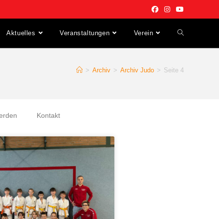
Aktuelles
Veranstaltungen
Verein
>
Archiv
>
Archiv Judo
>
Seite 4
werden
Kontakt