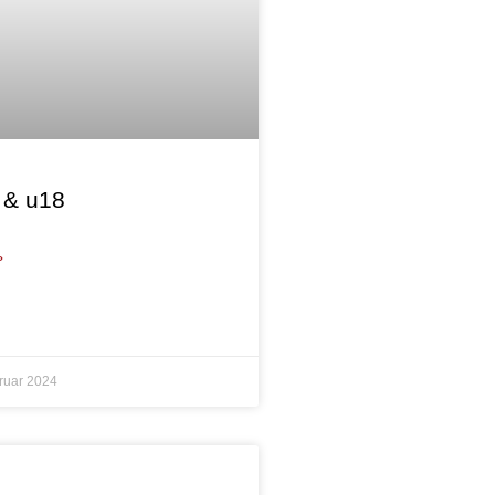
 & u18
»
ruar 2024