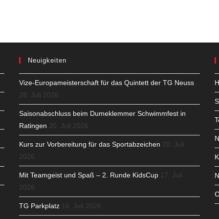
Neuigkeiten
Vize-Europameisterschaft für das Quintett der TG Neuss
H
28. Juli 2026
S
Saisonabschluss beim Dumeklemmer Schwimmfest in
T
Ratingen
20. Juli 2026
N
Kurs zur Vorbereitung für das Sportabzeichen
20. Juli
2026
K
Mit Teamgeist und Spaß – 2. Runde KidsCup
17. Juli
N
2026
C
TG Parkplatz
16. Juli 2026