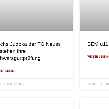
chs Judoka der TG Neuss
BEM u11
stehen ihre
WEITER LESEN 
hwarzgurtprüfung
TER LESEN »
el
9. März 2024
Tiebel
6. Feb