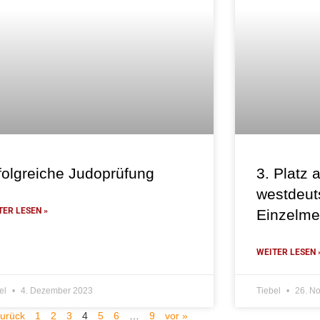
folgreiche Judoprüfung
3. Platz 
westdeut
TER LESEN »
Einzelmei
WEITER LESEN 
el
4. Dezember 2023
Tiebel
26. N
zurück
1
2
3
4
5
6
…
9
vor »