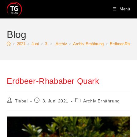
Menü
Blog
>
2021
>
Juni
>
3.
>
.Archiv
>
Archiv Ernährung
>
Erdbeer-Rhaba
Erdbeer-Rhababer Quark
Tiebel
3. Juni 2021
Archiv Ernährung