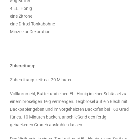
50g Butter
4 EL. Honig
eine Zitrone
eine Drittel Tonkabohne
Minze zur Dekoration
Zubereitung:
Zubereitungszeit: ca. 20 Minuten
Vollkornmehl, Butter und einen EL. Honig in einer Schüssel zu
einem bröseligen Teig vermengen. Teigbrösel auf ein Blech mit
Backpapier geben und im vorgeheizten Backofen bei 160 Grad
für ca. 10 Minuten backen, anschließend den fertig
gebackenen Crunch auskühlen lassen.
Den Weißwein in einem Topf mit zwei EL. Honig, einen Spritzer