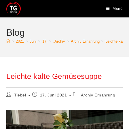
Menü
Blog
>
2021
>
Juni
>
17.
>
.Archiv
>
Archiv Ernährung
>
Leichte kalt
Leichte kalte Gemüsesuppe
Tiebel
17. Juni 2021
Archiv Ernährung