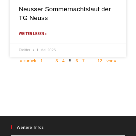
Neusser Sommernachtslauf der
TG Neuss
WEITER LESEN »
Pfeiffer
1. Mai 2026
« zurück
1
…
3
4
5
6
7
…
12
vor »
Weitere Infos